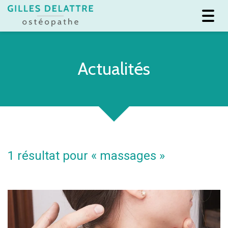
Toggl
navig
Actualités
1 résultat pour «
massages
»