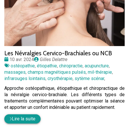
Les Névralgies Cervico-Brachiales ou NCB
Date
Publié
10 avr. 2024
Gilles Delattre
:
Tags
par
ostéopathie
,
étiopathie
,
chiropractie
,
acupuncture
,
:
massages
,
champs magnétiques pulsés
,
mil-thérapie
,
infrarouges lointains
,
cryothérapie
,
sytème scénar
,
Approche ostéopathique, étiopathique et chiropractique de
la névralgie cervico-brachiale. Les différents types de
traitements complémentaires pouvant optimiser la séance
et apporter un confort indéniable au patient rapidement.
Lire la suite