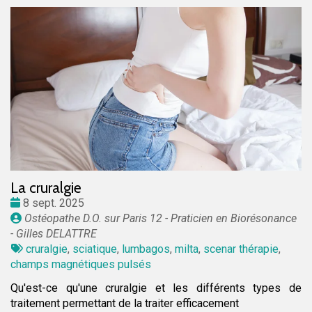
La cruralgie
Date
8 sept. 2025
:
Publié
Ostéopathe D.O. sur Paris 12 - Praticien en Biorésonance
par
- Gilles DELATTRE
Tags
cruralgie
,
sciatique
,
lumbagos
,
milta
,
scenar thérapie
,
:
champs magnétiques pulsés
Qu'est-ce qu'une cruralgie et les différents types de
traitement permettant de la traiter efficacement