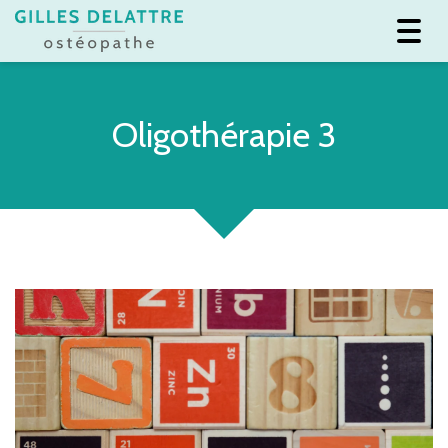
Toggl
navig
Oligothérapie 3