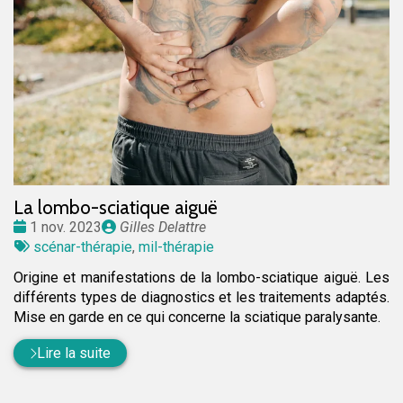
La lombo-sciatique aiguë
Date
Publié
1 nov. 2023
Gilles Delattre
:
Tags
par
scénar-thérapie
,
mil-thérapie
:
Origine et manifestations de la lombo-sciatique aiguë. Les
différents types de diagnostics et les traitements adaptés.
Mise en garde en ce qui concerne la sciatique paralysante.
Lire la suite