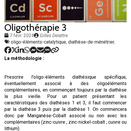
Oligothérapie 3
Date
Publié
7 févr. 2024
Gilles Delattre
:
Tags
par
oligo-éléments-catalytique
,
diathèse-de-ménétrier
,
:
La méthodologie :
Prescrire l'oligo-éléments diathésique spécifique,
éventuellement associé à des oligoéléments
complémentaires, en commençant toujours par la diathèse
la plus vieille. Pour un patient présentant les
caractéristiques des diathèses 1 et 3, il faut commencer
par la diathèse 3 puis par la diathèse 1. On commencera
donc par Manganèse-Cobalt associé ou non avec les
complémentaires (zinc-cuivre ; zinc-nickel-cobalt ; cuivre ou
lithium).