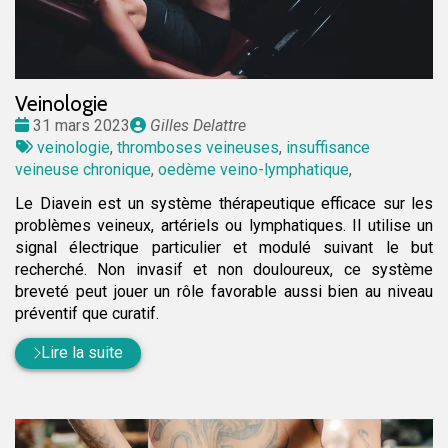
Veinologie
Date
Publié
31 mars 2023
Gilles Delattre
:
Tags
par
veinologie
,
thromboses veineuses
,
insuffisance
:
veineuse chronique
,
oedème veino-lymphatique
,
Le Diavein est un système thérapeutique efficace sur les
problèmes veineux, artériels ou lymphatiques. Il utilise un
signal électrique particulier et modulé suivant le but
recherché. Non invasif et non douloureux, ce système
breveté peut jouer un rôle favorable aussi bien au niveau
préventif que curatif.
Lire la suite