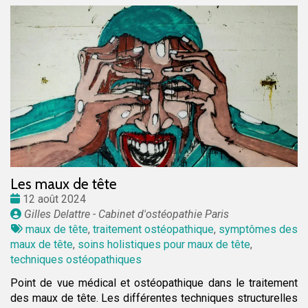
Les maux de tête
Date
12 août 2024
:
Publié
Gilles Delattre - Cabinet d'ostéopathie Paris
par
Tags
maux de tête
,
traitement ostéopathique
,
symptômes des
:
maux de tête
,
soins holistiques pour maux de tête
,
techniques ostéopathiques
Point de vue médical et ostéopathique dans le traitement
des maux de tête. Les différentes techniques structurelles