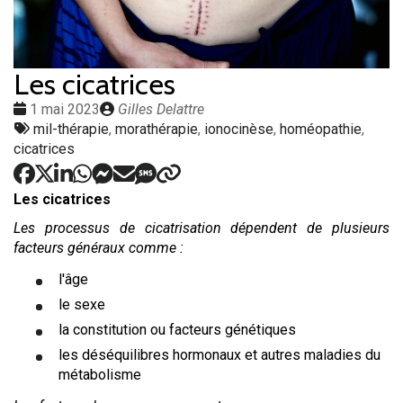
Les cicatrices
Date
Publié
1 mai 2023
Gilles Delattre
:
Tags
par
mil-thérapie
,
morathérapie
,
ionocinèse
,
homéopathie
,
:
cicatrices
Les cicatrices
Les processus de cicatrisation dépendent de plusieurs
facteurs généraux comme :
l'âge
le sexe
la constitution ou facteurs génétiques
les déséquilibres hormonaux et autres maladies du
métabolisme