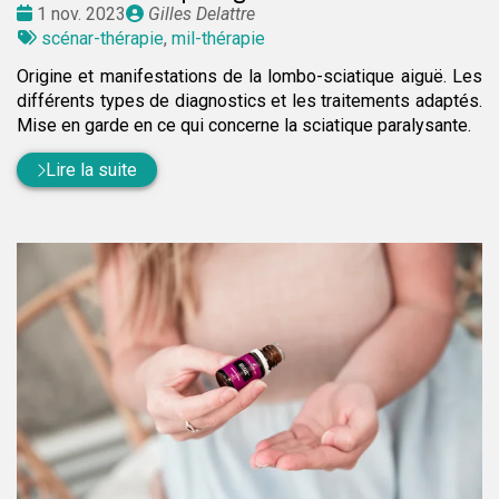
Date
Publié
1 nov. 2023
Gilles Delattre
:
Tags
par
scénar-thérapie
,
mil-thérapie
:
Origine et manifestations de la lombo-sciatique aiguë. Les
différents types de diagnostics et les traitements adaptés.
Mise en garde en ce qui concerne la sciatique paralysante.
Lire la suite