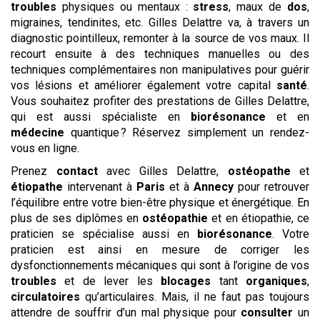
troubles
physiques ou mentaux :
stress
, maux de
dos
,
migraines, tendinites, etc. Gilles Delattre va, à travers un
diagnostic pointilleux, remonter à la source de vos maux. Il
recourt ensuite à des techniques manuelles ou des
techniques complémentaires non manipulatives pour guérir
vos lésions et améliorer également votre capital
santé
.
Vous souhaitez profiter des prestations de Gilles Delattre,
qui est aussi spécialiste en
biorésonance
et en
médecine
quantique ? Réservez simplement un rendez-
vous en ligne.
Prenez
contact
avec Gilles Delattre,
ostéopathe
et
étiopathe
intervenant à
Paris
et à
Annecy
pour retrouver
l’équilibre entre votre bien-être physique et énergétique. En
plus de ses diplômes en
ostéopathie
et en étiopathie, ce
praticien se spécialise aussi en
biorésonance
. Votre
praticien est ainsi en mesure de corriger les
dysfonctionnements mécaniques qui sont à l’origine de vos
troubles
et de lever les
blocages
tant
organiques
,
circulatoires
qu’articulaires. Mais, il ne faut pas toujours
attendre de souffrir d’un mal physique pour
consulter
un