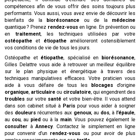
compétences afin de vous offrir des soins toujours plus
performants. Vous aussi, vous avez envie de découvrir les
bienfaits de la
biorésonance
ou de la
médecine
quantique ? Prenez
rendez-vous
en ligne. En prévention ou
en
traitement
, les techniques utilisées par votre
ostéopathe
et
étiopathe
amélioreront ostensiblement
vos conditions de vie de tous les jours.
Ostéopathe et
étiopathe
, spécialisé en
biorésonance
,
Gilles Delattre vous aide à retrouver un meilleur équilibre
sur le plan physique et énergétique à travers des
techniques manipulatives efficaces. Votre praticien vous
aide à vous défaire de tous les
blocages
d’origine
organique
,
articulaire
ou
circulatoire
, qui engendrent des
troubles
sur votre
santé
et votre bien-être. Il vous attend
dans son cabinet situé à
Paris
pour vous aider à soigner
des
douleurs
récurrentes aux
genoux
, au
dos
, à
l’épaule
,
au
cou
, au
pied
ou à la
main
. Vous pouvez également le
consulter
à
Annecy
. Contactez le simplement en ligne
pour convenir d’un
rendez-vous
ou pour avoir de plus