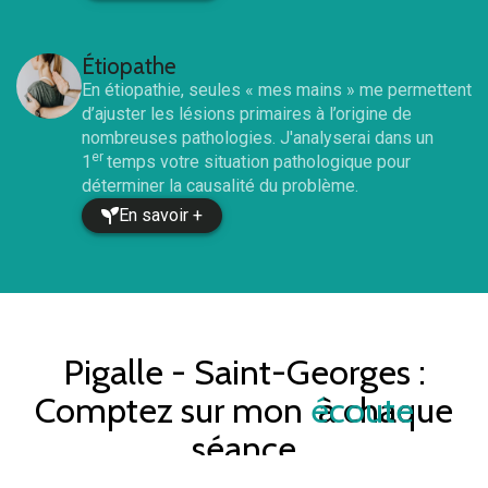
Étiopathe
En étiopathie, seules « mes mains » me permettent
d’ajuster les lésions primaires à l’origine de
nombreuses pathologies. J'analyserai dans un
er
1
temps votre situation pathologique pour
déterminer la causalité du problème.
En savoir +
Pigalle - Saint-Georges
:
Comptez sur mon
écoute
à chaque
séance