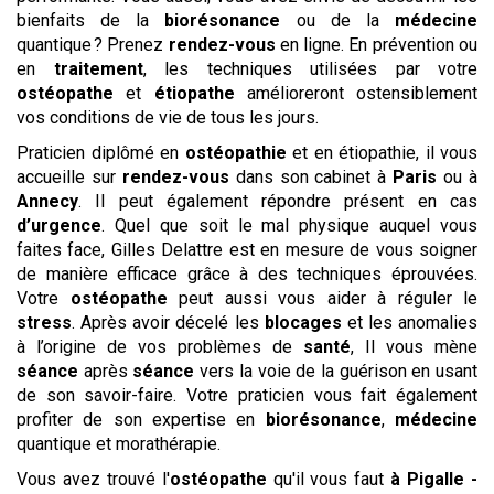
bienfaits de la
biorésonance
ou de la
médecine
quantique ? Prenez
rendez-vous
en ligne. En prévention ou
en
traitement
, les techniques utilisées par votre
ostéopathe
et
étiopathe
amélioreront ostensiblement
vos conditions de vie de tous les jours.
Praticien diplômé en
ostéopathie
et en étiopathie, il vous
accueille sur
rendez-vous
dans son cabinet à
Paris
ou à
Annecy
. Il peut également répondre présent en cas
d’urgence
. Quel que soit le mal physique auquel vous
faites face, Gilles Delattre est en mesure de vous soigner
de manière efficace grâce à des techniques éprouvées.
Votre
ostéopathe
peut aussi vous aider à réguler le
stress
. Après avoir décelé les
blocages
et les anomalies
à l’origine de vos problèmes de
santé
, Il vous mène
séance
après
séance
vers la voie de la guérison en usant
de son savoir-faire. Votre praticien vous fait également
profiter de son expertise en
biorésonance
,
médecine
quantique et morathérapie.
Vous avez trouvé l'
ostéopathe
qu'il vous faut
à Pigalle -