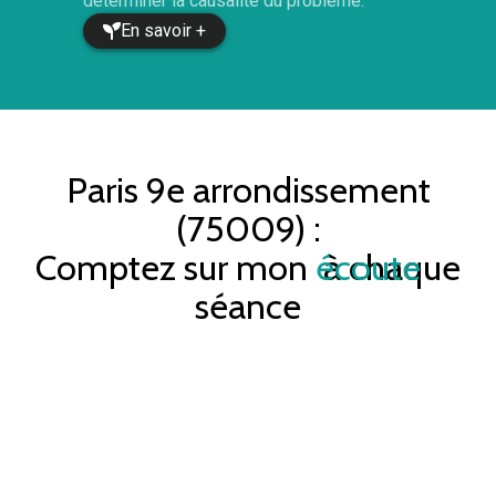
déterminer la causalité du problème.
En savoir +
Paris 9e arrondissement
(75009)
:
Comptez sur mon
écoute
à chaque
séance