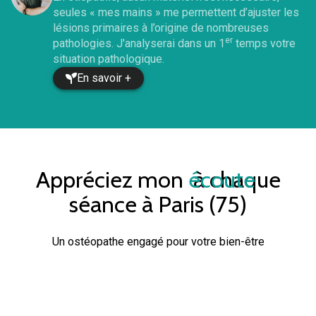
seules « mes mains » me permettent d’ajuster les
lésions primaires à l’origine de nombreuses
er
pathologies. J'analyserai dans un 1
temps votre
situation pathologique.
En savoir +
Appréciez mon
écoute
à chaque
séance à
Paris (75)
Un ostéopathe engagé pour votre bien-être