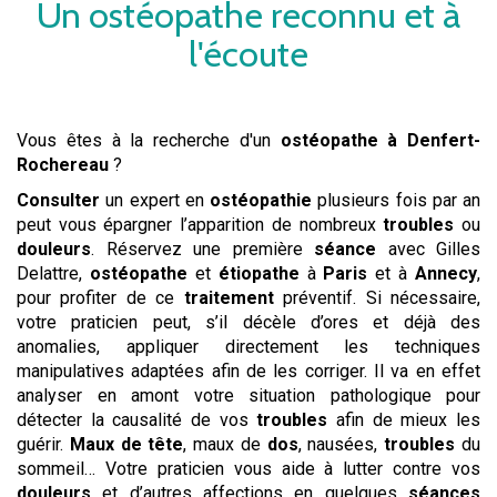
Un
ostéopathe
reconnu et à
l'écoute
Vous êtes à la recherche d'un
ostéopathe
à Denfert-
Rochereau
?
Consulter
un expert en
ostéopathie
plusieurs fois par an
peut vous épargner l’apparition de nombreux
troubles
ou
douleurs
. Réservez une première
séance
avec Gilles
Delattre,
ostéopathe
et
étiopathe
à
Paris
et à
Annecy
,
pour profiter de ce
traitement
préventif. Si nécessaire,
votre praticien peut, s’il décèle d’ores et déjà des
anomalies, appliquer directement les techniques
manipulatives adaptées afin de les corriger. Il va en effet
analyser en amont votre situation pathologique pour
détecter la causalité de vos
troubles
afin de mieux les
guérir.
Maux de tête
, maux de
dos
, nausées,
troubles
du
sommeil… Votre praticien vous aide à lutter contre vos
douleurs
et d’autres affections en quelques
séances