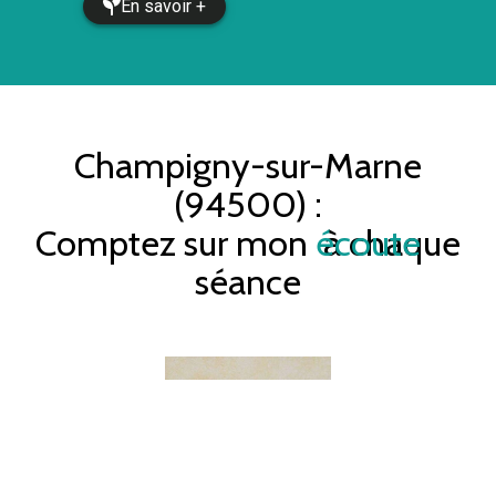
En savoir +
Champigny-sur-Marne
(94500)
:
Comptez sur mon
écoute
à chaque
séance