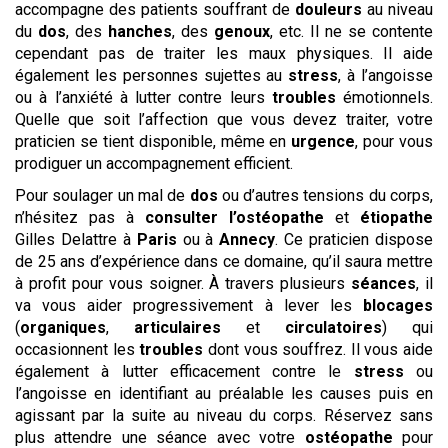
accompagne des patients souffrant de
douleurs
au niveau
du
dos
, des
hanches
, des
genoux
, etc. Il ne se contente
cependant pas de traiter les maux physiques. Il aide
également les personnes sujettes au
stress
, à l’angoisse
ou à l’anxiété à lutter contre leurs
troubles
émotionnels.
Quelle que soit l’affection que vous devez traiter, votre
praticien se tient disponible, même en
urgence
, pour vous
prodiguer un accompagnement efficient.
Pour soulager un mal de
dos
ou d’autres tensions du corps,
n’hésitez pas à
consulter
l’ostéopathe
et
étiopathe
Gilles Delattre à
Paris
ou à
Annecy
. Ce praticien dispose
de 25 ans d’expérience dans ce domaine, qu’il saura mettre
à profit pour vous soigner. À travers plusieurs
séances
, il
va vous aider progressivement à lever les
blocages
(
organiques
,
articulaires
et
circulatoires
) qui
occasionnent les
troubles
dont vous souffrez. Il vous aide
également à lutter efficacement contre le
stress
ou
l’angoisse en identifiant au préalable les causes puis en
agissant par la suite au niveau du corps. Réservez sans
plus attendre une séance avec votre
ostéopathe
pour