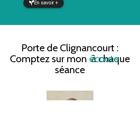
En savoir +
Porte de Clignancourt
:
Comptez sur mon
écoute
à chaque
séance