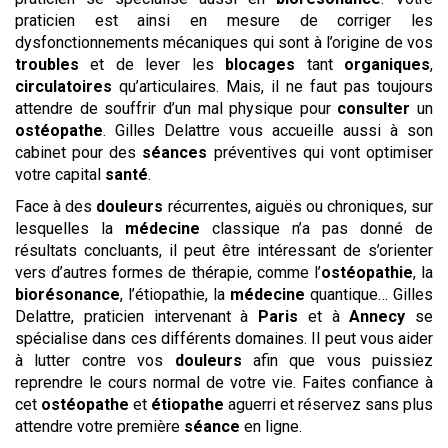
praticien est ainsi en mesure de corriger les
dysfonctionnements mécaniques qui sont à l’origine de vos
troubles
et de lever les
blocages
tant
organiques
,
circulatoires
qu’articulaires. Mais, il ne faut pas toujours
attendre de souffrir d’un mal physique pour
consulter
un
ostéopathe
. Gilles Delattre vous accueille aussi à son
cabinet pour des
séances
préventives qui vont optimiser
votre capital
santé
.
Face à des
douleurs
récurrentes, aiguës ou chroniques, sur
lesquelles la
médecine
classique n’a pas donné de
résultats concluants, il peut être intéressant de s’orienter
vers d’autres formes de thérapie, comme l’
ostéopathie
, la
biorésonance
, l’étiopathie, la
médecine
quantique… Gilles
Delattre, praticien intervenant à
Paris
et à
Annecy
se
spécialise dans ces différents domaines. Il peut vous aider
à lutter contre vos
douleurs
afin que vous puissiez
reprendre le cours normal de votre vie. Faites confiance à
cet
ostéopathe
et
étiopathe
aguerri et réservez sans plus
attendre votre première
séance
en ligne.