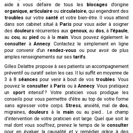
aide à vous défaire de tous les
blocages
d’origine
organique
,
articulaire
ou
circulatoire
, qui engendrent des
troubles
sur votre
santé
et votre bien-être. Il vous attend
dans son cabinet situé à
Paris
pour vous aider à soigner
des
douleurs
récurrentes aux
genoux
, au
dos
, à
l’épaule
,
au
cou
, au
pied
ou à la
main
. Vous pouvez également le
consulter
à
Annecy
. Contactez le simplement en ligne
pour convenir d’un
rendez-vous
ou pour avoir de plus
amples renseignements sur ses
tarifs
.
Gilles Delattre propose à ses patients un accompagnement
préventif ou curatif selon les cas. Il lui suffit en moyenne de
3 à 8
séances
pour venir à bout de vos
troubles
. Vous
pouvez le
consulter
à
Paris
ou à
Annecy
. Vous pratiquez
un
sport
intensif ? Votre praticien vous prodigue les
conseils pour vous permettre d’être au top de votre forme
sans agresser votre corps.
Stress
, anxiété, mal de
dos
,
migraines,
douleurs
à la
main
ou au pied… Le champ
d’intervention de votre praticien est large. Quel que soit le
mal dont vous souffrez, prenez le temps de le
consulter
pour en évaluer la causalité et y remédier grâce à des