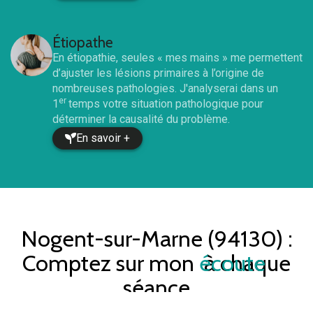
Étiopathe
En étiopathie, seules « mes mains » me permettent
d’ajuster les lésions primaires à l’origine de
nombreuses pathologies. J'analyserai dans un
er
1
temps votre situation pathologique pour
déterminer la causalité du problème.
En savoir +
Nogent-sur-Marne (94130)
:
Comptez sur mon
écoute
à chaque
séance