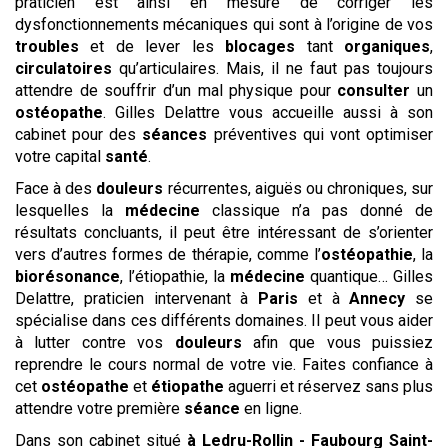
praticien est ainsi en mesure de corriger les
dysfonctionnements mécaniques qui sont à l’origine de vos
troubles
et de lever les
blocages
tant
organiques
,
circulatoires
qu’articulaires. Mais, il ne faut pas toujours
attendre de souffrir d’un mal physique pour
consulter
un
ostéopathe
. Gilles Delattre vous accueille aussi à son
cabinet pour des
séances
préventives qui vont optimiser
votre capital
santé
.
Face à des
douleurs
récurrentes, aiguës ou chroniques, sur
lesquelles la
médecine
classique n’a pas donné de
résultats concluants, il peut être intéressant de s’orienter
vers d’autres formes de thérapie, comme l’
ostéopathie
, la
biorésonance
, l’étiopathie, la
médecine
quantique… Gilles
Delattre, praticien intervenant à
Paris
et à
Annecy
se
spécialise dans ces différents domaines. Il peut vous aider
à lutter contre vos
douleurs
afin que vous puissiez
reprendre le cours normal de votre vie. Faites confiance à
cet
ostéopathe
et
étiopathe
aguerri et réservez sans plus
attendre votre première
séance
en ligne.
Dans son cabinet situé
à Ledru-Rollin - Faubourg Saint-