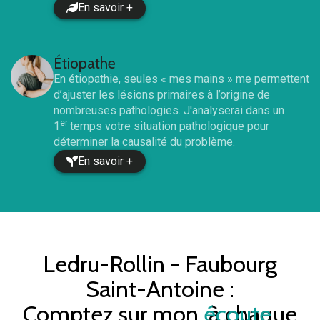
En savoir +
Étiopathe
En étiopathie, seules « mes mains » me permettent
d’ajuster les lésions primaires à l’origine de
nombreuses pathologies. J'analyserai dans un
er
1
temps votre situation pathologique pour
déterminer la causalité du problème.
En savoir +
Ledru-Rollin - Faubourg
Saint-Antoine
:
Comptez sur mon
écoute
à chaque