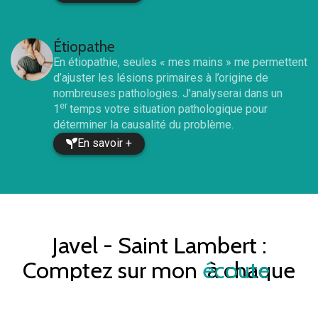
Étiopathe
En étiopathie, seules « mes mains » me permettent
d’ajuster les lésions primaires à l’origine de
nombreuses pathologies. J'analyserai dans un
er
1
temps votre situation pathologique pour
déterminer la causalité du problème.
En savoir +
Javel - Saint Lambert
:
Comptez sur mon
écoute
à chaque
séance