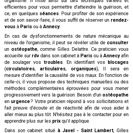
organisme. Il mise ainsi sur des techniques variées et
efficientes pour vous permettre d’atteindre la guérison, et
ce, en quelques
séances
. Pour profiter de son expérience
et de son savoir-faire, il vous suffit de réserver un
rendez-
vous
à
Paris
ou à
Annecy
.
En cas de dysfonctionnements de nature mécanique au
niveau de l’organisme, il peut se révéler utile de
consulter
un
ostéopathe
, comme Gilles Delattre. Ce praticien vous
accueille sur
rdv
dans son cabinet à
Paris
ou à
Annecy
afin
de soulager vos
troubles
. En identifiant vos
blocages
(
circulatoires
,
articulaires
,
organiques
), Il sera en
mesure d’identifier la causalité de vos maux. En fonction de
celle-ci, il vous propose des techniques manuelles ou des
méthodes complémentaires éprouvées pour vous mener
progressivement vers la guérison. Besoin d’un
ostéopathe
en
urgence
? Votre praticien répond à vos sollicitations et
fait preuve d’écoute et de réactivité afin de vous aider à
aller mieux au plus tôt. N’hésitez pas à le contacter pour en
apprendre plus sur les
prix
qu’il applique.
Dans son cabinet situé
à Javel - Saint Lambert
, Gilles