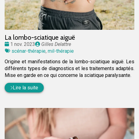
La lombo-sciatique aiguë
Date
Publié
1 nov. 2023
Gilles Delattre
:
Tags
par
scénar-thérapie
,
mil-thérapie
:
Origine et manifestations de la lombo-sciatique aiguë. Les
différents types de diagnostics et les traitements adaptés.
Mise en garde en ce qui concerne la sciatique paralysante.
Lire la suite