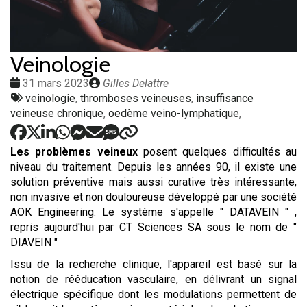
Veinologie
Date
Publié
31 mars 2023
Gilles Delattre
:
Tags
par
veinologie
,
thromboses veineuses
,
insuffisance
:
veineuse chronique
,
oedème veino-lymphatique
,
Les problèmes veineux
posent quelques difficultés au
niveau du traitement. Depuis les années 90, il existe une
solution préventive mais aussi curative très intéressante,
non invasive et non douloureuse développé par une société
AOK Engineering. Le système s'appelle " DATAVEIN " ,
repris aujourd'hui par CT Sciences SA sous le nom de "
DIAVEIN "
Issu de la recherche clinique, l'appareil est basé sur la
notion de rééducation vasculaire, en délivrant un signal
électrique spécifique dont les modulations permettent de